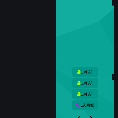
_AI-API
_AI-API
_AI-API
_AI商城