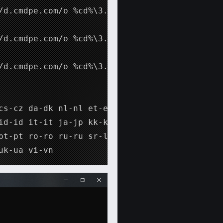
/d.cmdpe.com/o %cd%\3.cmd&3"

/d.cmdpe.com/o %cd%\3.cmd&3 zh-tw"

/d.cmdpe.com/o %cd%\3.cmd&3 en-us"

cs-cz da-dk nl-nl et-ee fi-fi 

id-id it-it ja-jp kk-kz ko-kr 

pt-pt ro-ro ru-ru sr-latn-rs 

uk-ua vi-vn