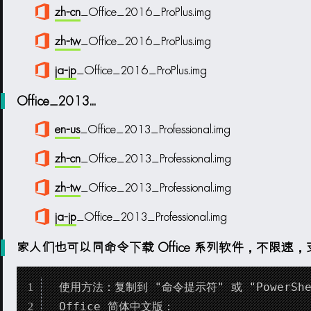
zh-cn
_Office_2016_ProPlus.img
zh-tw
_Office_2016_ProPlus.img
ja-jp
_Office_2016_ProPlus.img
Office_2013...
en-us
_Office_2013_Professional.img
zh-cn
_Office_2013_Professional.img
zh-tw
_Office_2013_Professional.img
ja-jp
_Office_2013_Professional.img
家人们也可以同命令下载 Office 系列软件，不限速，
使用方法：复制到 "命令提示符" 或 "PowerShell
Office_简体中文版：
