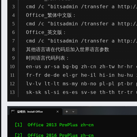
cmd /c "bitsadmin /transfer a http:/
Office_繁体中文版：

cmd /c "bitsadmin /transfer a http:/
Office_英文版：

cmd /c "bitsadmin /transfer a http:/
其他语言请在代码后加入世界语言参数

时间语言代码列表：

en-us ar-sa bg-bg zh-cn zh-tw hr-hr 
fr-fr de-de el-gr he-il hi-in hu-hu 
lv-lv lt-lt ms-my nb-no pl-pl pt-br 
sk-sk sl-si es-es sv-se th-th tr-tr 