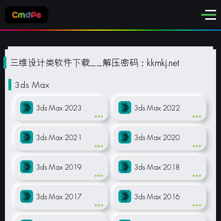
三维设计类软件下载__解压密码：kkmkj.net
3ds Max
3ds Max 2023
3ds Max 2022
3ds Max 2021
3ds Max 2020
3ds Max 2019
3ds Max 2018
3ds Max 2017
3ds Max 2016