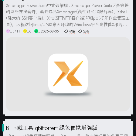
Xmanager Power Suite中文破解版 . Xmanager Power Suite 7是完整
的网络连接套件。套件包括Xmanager(高性能PC X服务器)、Xshell
(强大的 SSH客户端)、Xftp(SFTP/FTP客户端)和Xlpd(打印作业管理工
具)。远程访问Linux/UNIX桌面环境的Windows平台高性能X服务
器。通...
_3411
_0
_2026-08-05...
破解
远程
BT下载工具 qBittorrent 绿色便携增强版