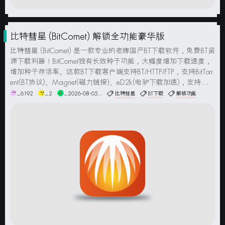
比特彗星 (BitComet) 解锁全功能豪华版
比特彗星 (BitComet) 是一款专业的老牌国产BT下载软件，免费BT资
源下载利器！BitComet独有长效种子功能，大幅度增加下载速度，
增加种子存活率。这款BT下载客户端支持BT/HTTP/FTP，支持BitTorr
ent(BT协议)、Magnet(磁力链接)、eD2k(电驴下载加速)，支持制作
BT种子文件发布，自动订阅挂机做种，支持网页远控...
_6192
_2
_2026-08-05...
比特彗星
BT下载
解锁功能