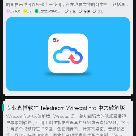
的用户来说可以轻松上手使用，在左边是文件的分类栏，包括最近
上传，全部文件，可以查看全部文件一斤最近一段时间上传的文
_2160
_2
_2026-08-05...
云盘
存储
优化
件，分类的查看非常的方便，右边则是主要功能却，可以查看你的
云盘...
专业直播软件 Telestream Wirecast Pro 中文破解版
Wirecast Pro中文破解版 . Wirecast 是一款功能强大的视频直播和
屏幕录制软件，可用于创建和发布逼真的多摄像头直播视频。它可
以与多个视频源进行交互，包括摄像机、计算机桌面、音频设备
等，同时支持添加文本、图像和音频元素进行高度定制。Wirecast