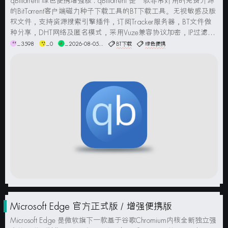
qBittorrent 绿色便携增强版 . qBittorrent 是一款非常好用的免费开源
的BitTorrent客户端磁力种子下载工具的BT下载工具。无视敏感及版
权文件，支持资源搜索引擎插件，订阅Tracker服务器，BT文件做
种分享，DHT网络及匿名模式，采用Vuze兼容协议加密，IP过滤用
的Ajax技术兼容Tracker及代理服务器，基于UP...
_3598
_0
_2026-08-05...
BT下载
绿色便携
Microsoft Edge 官方正式版 / 增强便携版
Microsoft Edge 是微软旗下一款基于谷歌Chromium内核全新独立强