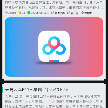
同时可以很方便地查看和管理，具有超大的云存储空间，便于用户
存储各种资料、视频等，对于比较大型的，重要的文件资料都可以
传输到网盘中，可以上传到网盘备份，防止文件在电脑上被删除或
_4658
_5
_2026-08-05...
百度网盘
去广告
绿色版
者丢失，支持文件共享功能，关注添加好友，可以与你的好友...
天翼云盘PC版 精简优化版绿色版
天翼云盘 是一款电信推出的云存储服务软件，用于存储各种文件
数据，支持个人云和家庭云，个人使用和家庭的使用都可以，软件
的界面上洁白简洁，布局和百度网盘差不多，对于使用过百度网盘