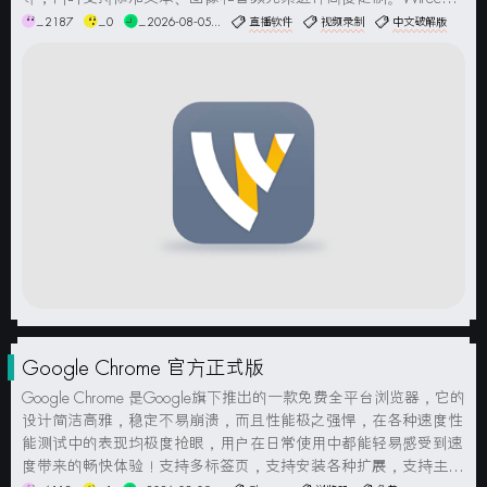
提供了丰富的视频效果和实用功能，如虚拟3D剪辑、场景转换、
_2187
_0
_2026-08-05...
直播软件
视频录制
中文破解版
音频混合和实时回放等，让用...
Google Chrome 官方正式版
Google Chrome 是Google旗下推出的一款免费全平台浏览器，它的
设计简洁高雅，稳定不易崩溃，而且性能极之强悍，在各种速度性
能测试中的表现均极度抢眼，用户在日常使用中都能轻易感受到速
度带来的畅快体验！支持多标签页，支持安装各种扩展，支持主题