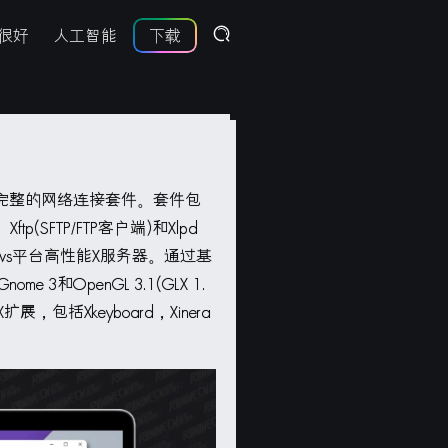
很好
人工智能
下载
uite 7是完整的网络连接套件。套件包
ftp(SFTP/FTP客户端)和Xlpd
dows平台高性能X服务器。通过基
3和OpenGL 3.1(GLX 1.
展，包括Xkeyboard，Xinera