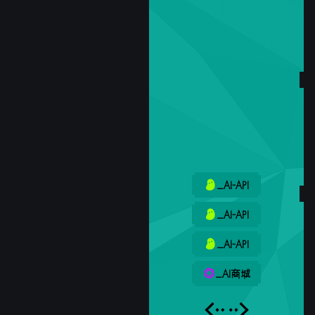
_AI-API
_AI-API
_AI-API
_AI商城