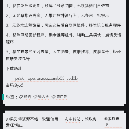
1、彻底免升级更新，砍掉了多余功能，无搜狐微门户弹窗
2、无勋章推荐弹窗、无推广软件渣行为，无多余干扰提示
3、无多余进程驻留，可选安装后台联网组件，移除核心服务程序
4、移除网络更新程序、勋章推荐组件、辅助工具模块，崩溃反馈
程序
5、精简自带的图片表情、人工语音、皮肤推荐、皮肤盒子、flash
皮肤安装包等
下载地址
https://cmdpe.lanzoui.com/b03nuvd0b
密码:8yo5
标签：
搜狗
输入法
去广告
©版权声
如果觉得资源不错，欢迎使用
AI中转站
，领取免
明
费KEY啦...