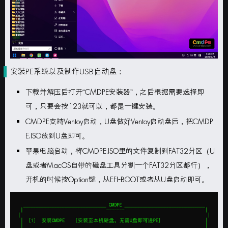
安装PE系统以及制作USB启动盘：
下载并解压后打开“
CMDPE安装器
”，之后根据需要选择即
可，只要会按
123
就可以，都是一键安装。
CMDPE
支持Ventoy启动，
U
盘做好Ventoy启动盘后，把
CMDP
E.ISO
放到
U
盘即可。
苹果电脑
启动，将CMDPE.ISO里的文件复制到FAT32分区（U
盘或者MacOS自带的磁盘工具分割一个FAT32分区都行），
开机的时候按Option键，从EFI-BOOT或者从U盘启动即可。