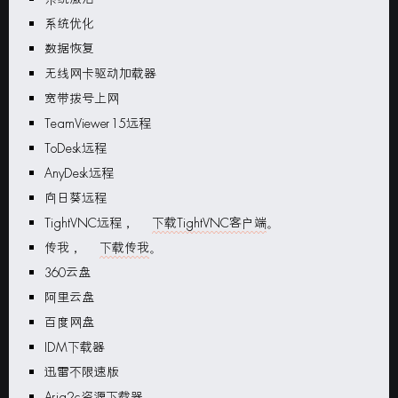
系统优化
数据恢复
无线网卡驱动加载器
宽带拨号上网
TeamViewer15
远程
ToDesk
远程
AnyDesk
远程
向日葵远程
TightVNC
远程，
下载TightVNC客户端
。
传我，
下载传我
。
360
云盘
阿里云盘
百度网盘
IDM
下载器
迅雷不限速版
Aria2c
资源下载器