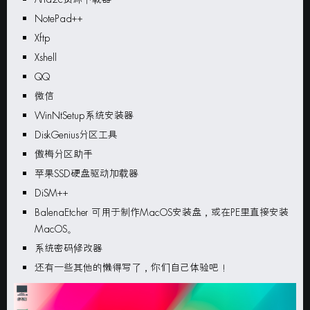
NotePad++
Xftp
Xshell
QQ
微信
WinNtSetup
系统安装器
DiskGenius
分区工具
傲梅分区助手
苹果
SSD
硬盘驱动加载器
DiSM++
BalenaEtcher
可用于制作
MacOS
安装盘，或在
PE
里直接安装
MacOS
。
系统密码修改器
还有一些其他的懒得写了，你们自己体验吧！