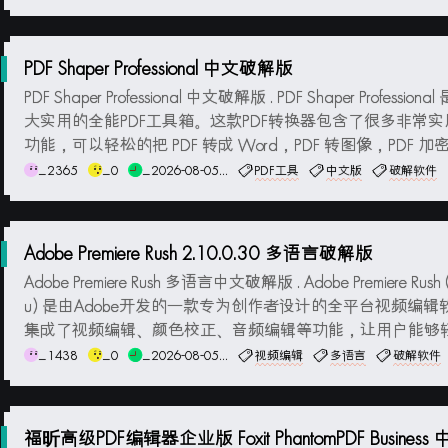
补丁缓存、移除浏览器工具栏和插件及控件、此外还有文件
能。安装说明：此版免安装直接运行...
PDF Shaper Professional 中文破解版
PDF Shaper Professional 中文破解版 . PDF Shaper Profession
大实用的全能PDF工具箱。这款PDF转换器包含了很多非常实用
功能，可以轻松的把 PDF 转成 Word，PDF 转图像，PDF 
它还可以合并，分割，加密和解密 PDF，图像转换为 PDF，PD
_2365
_0
_2026-08-05...
PDF工具
中文版
破解软件
为 RTF...
Adobe Premiere Rush 2.10.0.30 多语言破解版
Adobe Premiere Rush 多语言中文破解版 . Adobe Premiere Rus
u) 是由Adobe开发的一款专为创作者设计的全平台视频编辑
集成了视频编辑、颜色校正、音频编辑等功能，让用户能够
精彩的视频内容。支持在多个设备上同步编辑项目，并提供
_1438
_0
_2026-08-05...
视频编辑
多语言
破解软件
预设和模板，加速视频制作流程。用户可以快速...
福昕高级PDF编辑器企业版 Foxit PhantomPDF Business