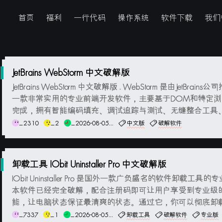
首页
福利
一行代码
操作系统
软件下载
我们
JetBrains WebStorm 中文破解版
JetBrains WebStorm 中文破解版 . WebStorm 是由JetBrains
一款非常实用的专业前端开发软件，主要基于DOM和特定浏
完成，拥有智能编码填充、调试追踪与测试、无缝整合工具、
实施等功能，为用户提供了所有JS常用的函数和代码，可以
_2310
_2
_2026-08-05...
中文版
破解软件
快速进行智能代码补全、代码格式化、代码重构、代码折叠
试...
卸载工具 IObit Uninstaller Pro 中文破解版
IObit Uninstaller Pro 是国外一款广负盛名的软件卸载工具的
本软件已经完全破解，配合注册码即可让用户享受到专业级
能，让电脑状态保证最清爽的状态。通过它，你可以彻底卸
的软件，支持强制卸载、批量卸载、强力扫描卸载、清理Wind
_7337
_1
_2026-08-05...
卸载工具
破解软件
专业版