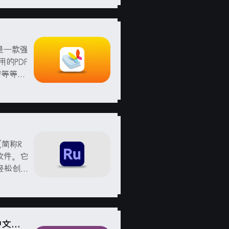
粉碎功
al 是一款强
的PDF
加密等等。
F 转换
h (简称R
软件。它
轻松创建
了丰富的
 中文破