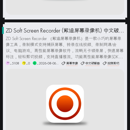
ZD Soft Screen Recorder (紫迪屏幕录像机) 中文破解
版
ZD Soft Screen Recorder （紫迪屏幕录像机）是一款小巧的屏幕录
像工具，录制模式支持捕获屏幕、转录在线视频、录制网课/会
议、电脑游戏。高性能屏幕录像软件，流畅无卡顿录屏，快速屏幕
标注，轻松剪切视频，支持直播推流。功能高性能屏幕录像SDK开
发库，简单快速地开发定制化屏幕录像软件。安装说明：此版直接
_5108
_0
_2026-08-06...
屏幕录像
中文破解版
视频剪切
安装即可，已解锁免激活（推荐）...