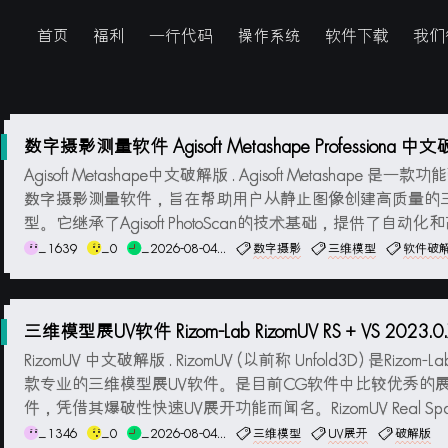
首页
福利
一行代码
操作系统
软件下载
我们
数字摄影测量软件 Agisoft Metashape Professiona 
Agisoft Metashape中文破解版 . Agisoft Metashape 是一
数字摄影测量软件，旨在帮助用户从静止图像创建高质量的
型。它继承了Agisoft PhotoScan的技术基础，提供了自动化
摄影测量解决方案。Metashape能够处理来自不同来源的影
_1639
_0
_2026-08-04...
数字摄影
三维模型
软件破
包括航空摄影、卫星图像以及地面摄影等，进而生...
三维模型展UV软件 Rizom-Lab RizomUV RS + VS 2023.0
解版
RizomUV 中文破解版 . RizomUV (以前称 Unfold3D) 是Rizom-
款专业的三维模型展UV软件。是目前CG软件中比较优秀的展
件，凭借其爆破性快速UV展开功能而闻名。RizomUV Real Sp
RizomUV Virtual Space的所有功能，但在创建和处理UV映
_1346
_0
_2026-08-04...
三维模型
UV展开
破解版