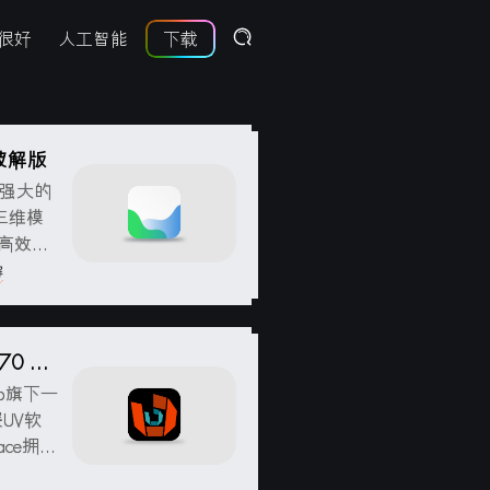
很好
人工智能
下载
中文破解版
款功能强大的
三维模
和高效的
像数据，
解
.70 破
Lab旗下一
UV软
ace拥有
射时使用非