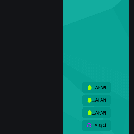
_AI-API
_AI-API
_AI-API
_AI商城