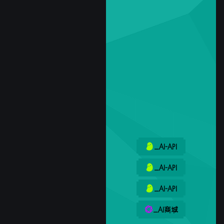
_AI-API
_AI-API
_AI-API
_AI商城