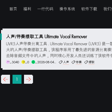
首页
福利
一行代码
操作系统
软件下载
我们
人声/伴奏提取工具 Ultimate Vocal Remover
UVR5人声伴奏分离工具 . Ultimate Vocal Remover (UVR5) 
大的人声/伴奏提取工具，该程序采用了最先进的音源分离模
去除音频文件中的人声，同时核心开发人员还训练了该软件
的所有模型（除了Demucs的辅助模型）。在使用UVR5时，
_3040
_0
_2026-08-04...
人声
伴奏
提取
松地将歌曲转化为无人声伴奏版本，这对于歌曲制作和KTV歌曲演
‹‹
1
››