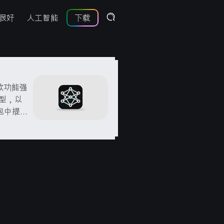
很好
人工智能
下载
是一款功能强
型，以
包中提供
您可以轻
...