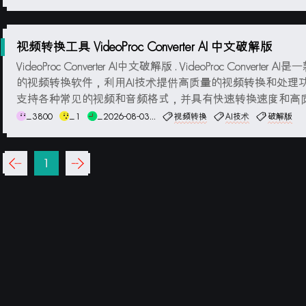
R视频转换为HDR标准，包括将视频升级至Dolby Vision和HD...
视频转换工具 VideoProc Converter AI 中文破解版
VideoProc Converter AI中文破解版 . VideoProc Converter A
的视频转换软件，利用AI技术提供高质量的视频转换和处理
支持各种常见的视频和音频格式，并具有快速转换速度和高
出。除了基本的视频转换功能外，VideoProc Converter AI还
_3800
_1
_2026-08-03...
视频转换
AI技术
破解版
富的编辑工具，如剪辑、裁剪、特...
‹‹
1
››