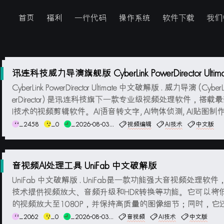
首页
福利
一行代码
操作系统
软件下载
我们
讯连科技威力导演旗舰版 CyberLink PowerDirector Ultima
文破解版
CyberLink PowerDirector Ultimate 中文破解版 . 威力导演 (CyberL
erDirector) 是讯连科技旗下一款专业级视频处理软件，搭载
I技术的视频剪辑软件。AI语音转文字, AI物体侦测, AI贴图制作,
还原, 拼贴设计师等最新AI前沿功能。转场特效, 文字标题, 实..
_2458
_0
_2026-08-03...
视频编辑
AI技术
中文版
音视频AI处理工具 UniFab 中文破解版
UniFab 中文破解版 . UniFab是一款功能强大音视频处理软件
技术提供视频放大、音频升级和HDR转换等功能。它可以将
的视频放大至1080P，并保持高质量的图像细节；同时，它
音频升级至DTS 7.1，提供出色的环绕音效。另外，UniFab还
_2062
_0
_2026-08-03...
音视频
AI技术
中文版