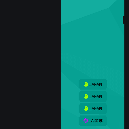
_AI-API
_AI-API
_AI-API
_AI商城