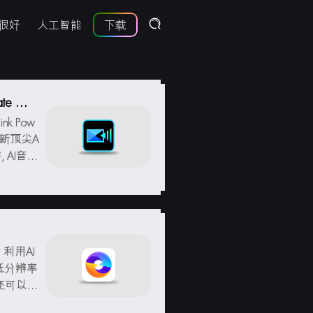
很好
人工智能
下载
te 中
ink Pow
最新顶尖A
 AI音频
.
，利用AI
低分辨率
还可以将
能将SD