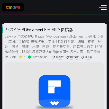
万兴PDF PDFelement Pro 绿色便携版
万兴PDF中文破解版专业版. Wondershare PDFelement (万兴PDF) 是
一款国产全能PDF编辑神器，专注于PDF的创建、编辑、转换、标
注、保护、管理、水印、压缩、签名等功能。这款强大的专业PDF
编辑软件，以简约风格及强大的功能在国外名声大噪，除了传统的
阅读、编辑、注释等功能外，它还提供了表单填写、数据提取、格
_4231
_0
_2026-08-06...
万兴PDF
PDF编辑
绿色版
式转换等强大功能。...