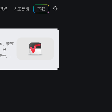
很好
人工智能
下载
辑器，兼容
籍、报
符号。它
并提供多