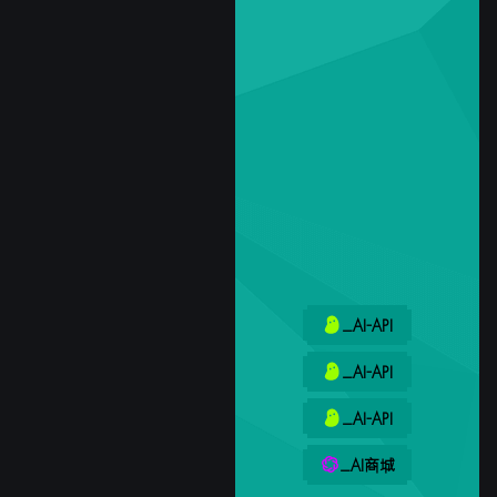
_AI-API
_AI-API
_AI-API
_AI商城