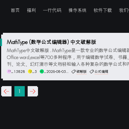
首页
福利
一行代码
操作系统
软件下载
我们
MathType (数学公式编辑器) 中文破解版
MathType中文破解版 . MathType是一款专业的数学公式编
Office word,excel等700多种程序，用于编辑数学试卷、书
刊、论文、幻灯演示等文档轻松输入各种复杂的数学公式和
具有直观的界面和强大的功能，支持各种数学符号和格式，
_15828
_5
_2026-08-05...
破解版
公式编辑
种公式排版选项。MathType不仅可以与Microsoft Offic...
‹‹
1
››