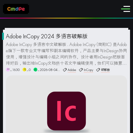
Adobe InCopy 2024 多语言破解版
Adobe InCopy 多语言中文破解版 . Adobe InCopy (简称IC) 是Adob
e旗下一款专业文字编写和副本编辑软件，产品主要与InDesign协同
使用，增强设计与编辑小组之间的协作。设计者用InDesign把版面
排好后，输出给InCopy文档供十名文字编辑使用，他们可以随意修
改文稿，随后把文档再寄回给排版者，文字会自动更新，版面...
_1630
_0
_2026-08-04...
Adobe
InCopy
破解版