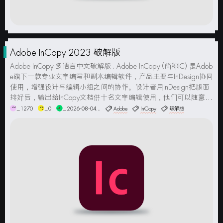
Adobe InCopy 2023 破解版
Adobe InCopy 多语言中文破解版 . Adobe InCopy (简称IC) 是Adob
e旗下一款专业文字编写和副本编辑软件，产品主要与InDesign协同
使用，增强设计与编辑小组之间的协作。设计者用InDesign把版面
排好后，输出给InCopy文档供十名文字编辑使用，他们可以随意修
改文稿，随后把文档再寄回给排版者，文字会自动更新，版面...
_1270
_0
_2026-08-04...
Adobe
InCopy
破解版