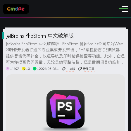
JetBrains PhpStorm 中文破解版
JetBrains PhpStorm 中文破解版 . PhpStorm 是JetBrains公司专为Web
和PHP开发者打造的专业集成开发环境，PHP编程语言IDE调试器，
提供智能代码补全，快速导航及即时错误检查等功能。此外，它还
可为你提高代码质量，无论是编写整洁性，还是后期项目的维护性
都可达到最佳状，同时ID还可利用PEP8进行检查、测...
_1697
_0
_2026-08-06...
中文版
开发工具