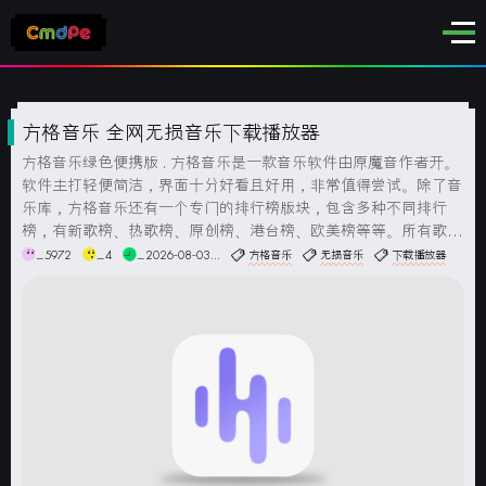
方格音乐 全网无损音乐下载播放器
方格音乐绿色便携版 . 方格音乐是一款音乐软件由原魔音作者开。
软件主打轻便简洁，界面十分好看且好用，非常值得尝试。除了音
乐库，方格音乐还有一个专门的排行榜版块，包含多种不同排行
榜，有新歌榜、热歌榜、原创榜、港台榜、欧美榜等等。所有歌曲
都可以免费播放和下载，双击音乐列表可以在线播放，支持下载M
_5972
_4
_2026-08-03...
方格音乐
无损音乐
下载播放器
p3格式和无损Flac格式。支持搜索框输入关键词或者复制第...