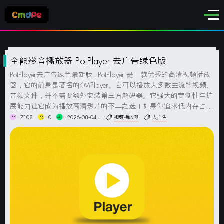
全能影音播放器 PotPlayer 去广告绿色版
PotPlayer去广告绿色最新版 . PotPlayer 是一款优秀的高清视频播放
器，它的前身是著名的KMPlayer。它可以播放大多数主流的视频、
音频文件，并不需要额外安装第三方解码器。它强大的定制性与扩
展能力让它成为播放高清影片的不二之选！如果你追求低内存占
用、无广告、功能强大又唯美的本地播放器，它是最好的选择。它
_7108
_0
_2026-08-04...
视频播放器
去广告
体积小，占用内存资...