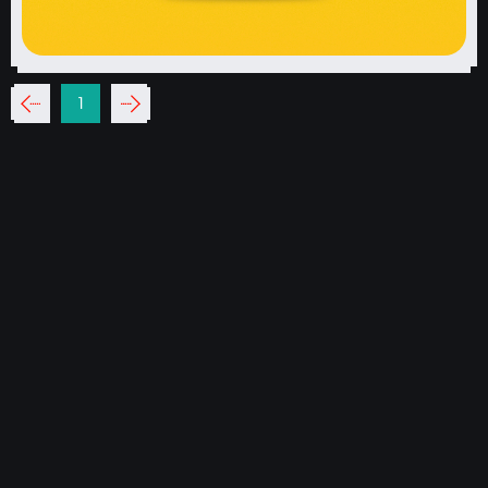
‹‹
1
››