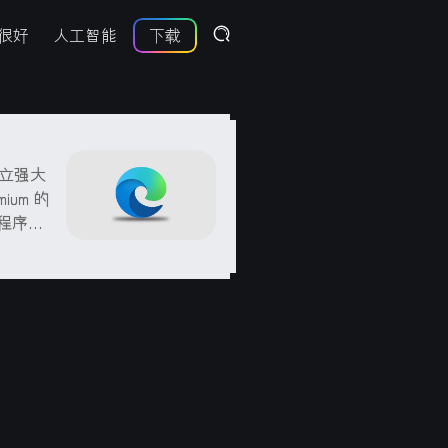
很好
人工智能
下载
新独立强大
ium 的
该程序是
oft Ed