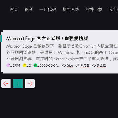
首页
福利
一行代码
操作系统
软件下载
我们
Microsoft Edge 官方正式版 / 增强便携版
Microsoft Edge 是微软旗下一款基于谷歌Chromium内核全
的互联网浏览器，是适用于 Windows 和 macOS的基于 Chrom
互联网浏览器。对过时的Internet Explorer进行了重大改进，
Windows PC 的绝佳选择。改进的速度、安全性和性能使 Micros
_5774
_2
_2026-08-04...
Edge
浏览器
安全性
ge 在全球用...
‹‹
1
››