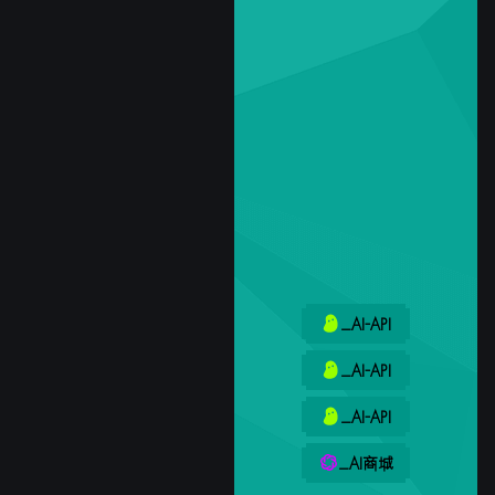
_AI-API
_AI-API
_AI-API
_AI商城