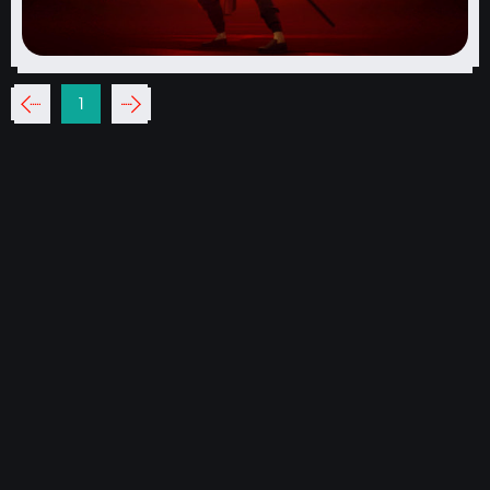
‹‹
1
››