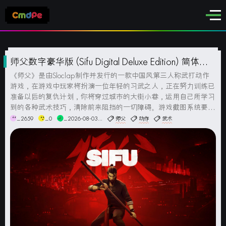
师父数字豪华版 (Sifu Digital Deluxe Edition) 简体中
文版
《师父》是由Sloclap制作并发行的一款中国风第三人称武打动作
游戏，在游戏中玩家将扮演一位年轻的习武之人，正在努力训练已
准备以后的复仇计划，你将穿过城市的大街小巷，运用自己所学习
到的各种武术技巧，清除前来阻挡的一切障碍。游戏截图系统要求
最低配置:操作系统: Windows 10 或更高版本（64位）处理器: AM
_2659
_0
_2026-08-03...
师父
动作
武术
D FX-4350 or Intel Cor...