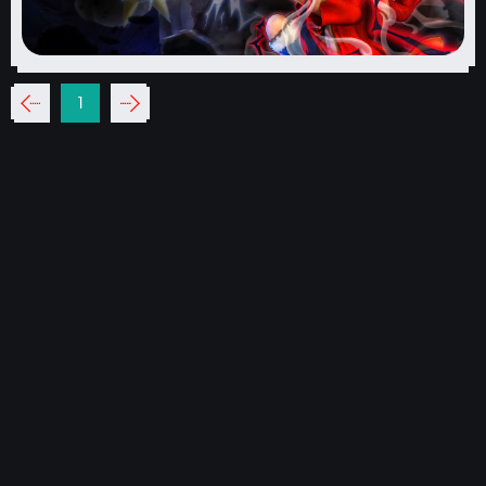
‹‹
1
››