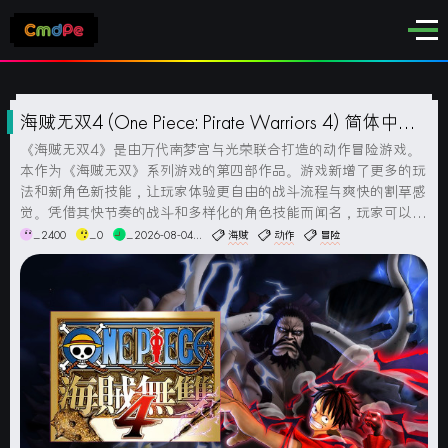
海贼无双4 (One Piece: Pirate Warriors 4) 简体中文
版
《海贼无双4》是由万代南梦宫与光荣联合打造的动作冒险游戏。
本作为《海贼无双》系列游戏的第四部作品。游戏新增了更多的玩
法和新角色新技能，让玩家体验更自由的战斗流程与爽快的割草感
觉。凭借其快节奏的战斗和多样化的角色技能而闻名，玩家可以进
行连招、特殊绝技和合体技来击败大量的敌人。游戏中还包含了丰
_2400
_0
_2026-08-04...
海贼
动作
冒险
富的剧情模式和任务，玩家可以沿着原著故事线进行冒险，探索新
的岛屿和战斗...