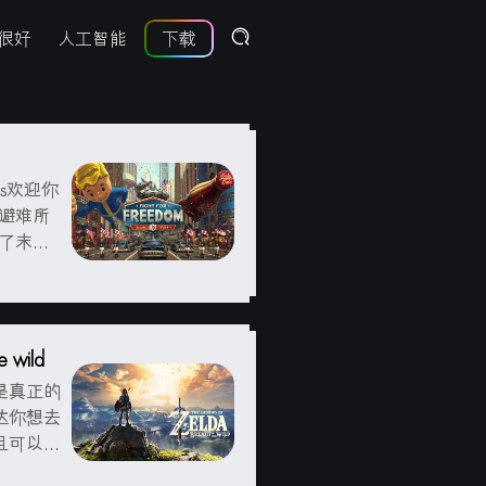
很好
人工智能
下载
ios欢迎你
他避难所
入了末日
在这片废
 wild
是真正的
达你想去
且可以和
用，让林