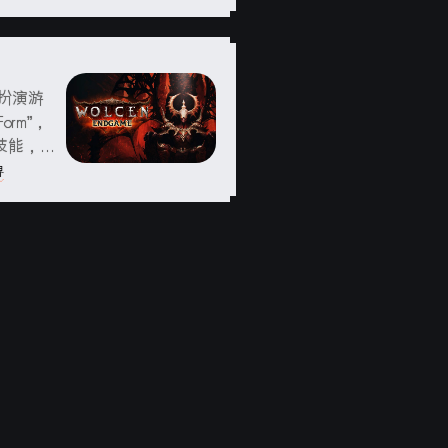
相信游戏
.
色扮演游
orm”，
技能，甚
等模式玩
界
.