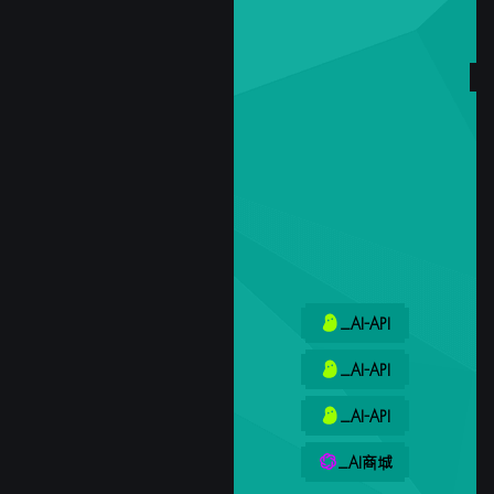
_AI-API
_AI-API
_AI-API
_AI商城