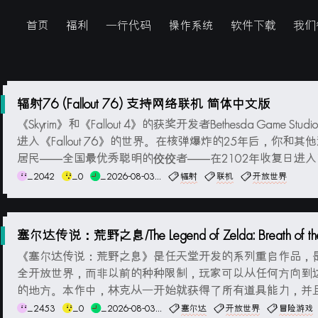
首页
福利
一行代码
操作系统
软件下载
我们
辐射76 (Fallout 76) 支持网络联机 简体中文版
《Skyrim》和《Fallout 4》的获奖开发者Bethesda Game Stud
进入《Fallout 76》的世界。在核弹爆炸的25年后，你和其
居民——全国最优秀聪明的佼佼者——在2102年收复日进
之后的美国。孤身冒险，或者与人合作，按照你喜欢的方式
_2042
_0
_2026-08-03...
辐射
联机
开放世界
土世界中探索、追寻...
塞尔达传说：荒野之息/The Legend of Zelda: Breath of the
《塞尔达传说：荒野之息》是任天堂开发的系列重启作品，
全开放世界，而非以前的种种限制，玩家可以从任何方向到
的地方。本作中，林克从一开始就获得了所有道具能力，并
世界中的各种要素进行互动。大自然的风火雷电都可以被利
_2453
_0
_2026-08-03...
塞尔达
开放世界
冒险游戏