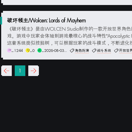
克的冒险有层出不穷的玩法。任天堂秉承系列优秀的品质，
不会让玩家失望。视频介绍游戏截图MOD说明本体+1.6.0升..
破坏领主/Wolcen: Lords of Mayhem
《破坏领主》是由WOLCEN Studio制作的一款开放世界角
戏。游戏中玩家会体验到游戏最核心的战斗特性“Apocalyptic F
这套系统类似技能树，可以根据玩家的战斗模式，不断进化
至改变外貌。游戏中还有武器盔甲打造，玩家房屋，地牢等
_1244
_0
_2026-08-03...
角色扮演
战斗系统
开放世
法的加入。游戏截图系统要求最低配置:操作系统: Windows 7..
‹‹
1
››