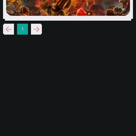
‹‹
1
››