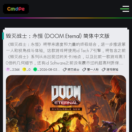
毁灭战士：永恒 (DOOM Eternal) 简体中文版
《毁灭战士：永恒》将带来速度和力量的终极结合，进一步推进第
一人称视角战斗体验。这款游戏将使用id Tech 7引擎，将包含之前
《毁灭战士》系列从未出现过的关卡/地点，以及比前一款游戏高1
0倍的几何细节，还有id Software之前没有展示过的超高材质保真
度。游戏截图DLC包含DOOM Eternal: The Ancient Gods - Part On
_2544
_0
_2026-08-03...
毁灭战士
第一人称
游戏体验
e...