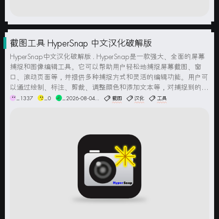
截图工具 HyperSnap 中文汉化破解版
HyperSnap中文汉化破解版 . HyperSnap是一款强大、全面的屏幕
捕捉和图像编辑工具。它可以帮助用户轻松地捕捉屏幕截图、窗
口、滚动页面等，并提供多种捕捉方式和灵活的编辑功能。用户可
以通过绘制、标注、剪裁、调整颜色和添加文本等，对捕捉到的图
像进行编辑和增强。HyperSnap支持多种文件格式，如JPEG、PN
_1337
_0
_2026-08-04...
截图
汉化
工具
G、BMP等，用户可以轻松保存...