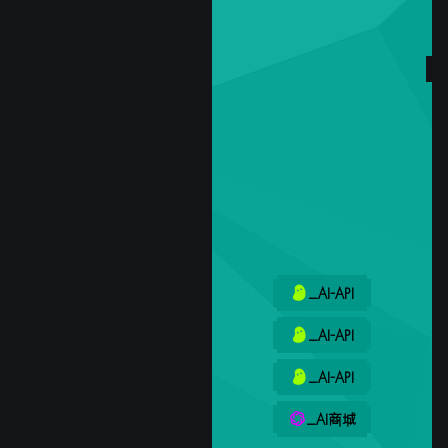
_AI-API
_AI-API
_AI-API
_AI商城