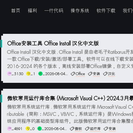
首页
福利
一行代码
操作系统
软件下载
我们
Office安装工具 Office Install 汉化中文版
Office Install 汉化中文版 . Office Install 是由老毛子Ratibor
一款 Office下载/安装/激活/部署工具。软件可以在线下载安装 Of
2016-2024 的各个版本，离线安装部署Office镜像，自定义安装
e产品组件，支持Office零售版转换批量许可版，在线KMS激活Off
_5150
_1
_2026-08-04...
Office
安装
汉化
微软常用运行库合集 (Microsoft Visual C++) 2024.3
微软常用系统运行库 . 微软常用系统运行库 Microsoft Visual C++ 
ributable（简称：MSVC，VB/VC，系统运行库）是Window
统应用程序的基础类型库组件。此版微软常用运行库合集整合Vi
C ++组件安装包运行库所有版本，提供图形安装界面，可自
_4691
_0
_2026-08-04...
微软
运行库
安装