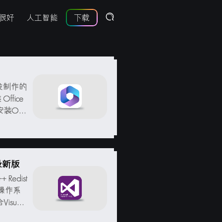
很好
人工智能
下载
us开发制作的
fice
Offic
i...
月最新版
Redist
s操作系
sual
选更新V