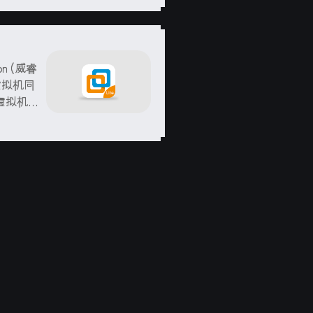
on (威睿
虚拟机同
虚拟机中
理器核