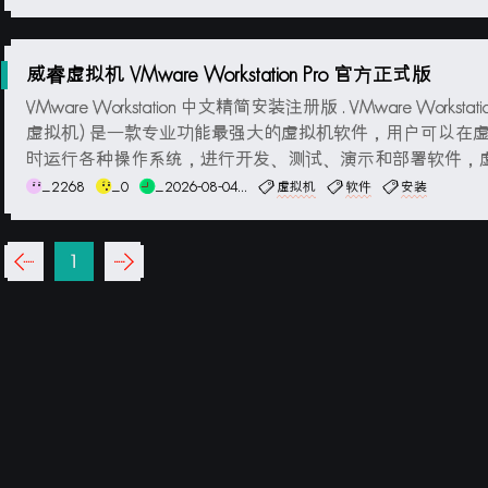
C++版本，能自动检测VC库...
威睿虚拟机 VMware Workstation Pro 官方正式版
VMware Workstation 中文精简安装注册版 . VMware Workstati
虚拟机) 是一款专业功能最强大的虚拟机软件，用户可以在
时运行各种操作系统，进行开发、测试、演示和部署软件，
复制服务器、台式机和平板环境，每个虚拟机可分配多个处
_2268
_0
_2026-08-04...
虚拟机
软件
安装
心、主内存和显存。VMware Workstation Pro...
‹‹
1
››