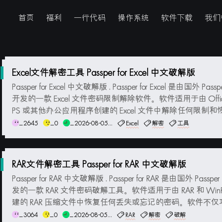
首页
福利
一行代码
操作系统
软件下载
我们
Excel文件解密工具 Passper for Excel 中文破解版
Passper for Excel 中文破解版 . Passper for Excel 是由国外 Pass
开发的一款 Excel 文件密码限制解除软件。软件适用于由 Offic
PS 或其他办公应用程序创建的 Excel 文件中解除任何限制
丢失或忘记的密码。软件不仅功能强大还具有非常简洁而又
_2645
_0
_2026-08-05...
Excel
解密
工具
面，操作简...
RAR文件解密工具 Passper for RAR 中文破解版
Passper for RAR 中文破解版 . Passper for RAR 是由国外 Passp
发的一款 RAR 文件密码破解工具。软件适用于由 RAR 和 WinR
建的 RAR 压缩文件中恢复任何丢失或忘记的密码。软件不仅
大还具有非常简洁而又直观的界面，操作简单只需简单的几
_3064
_0
_2026-08-05...
RAR
解密
破解