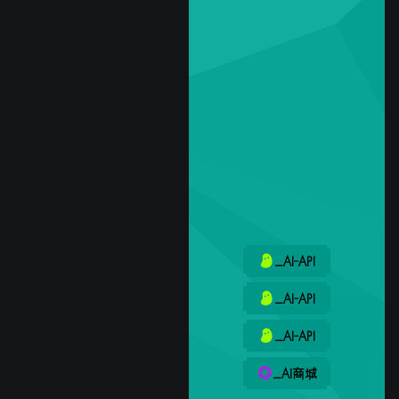
_AI-API
_AI-API
_AI-API
_AI商城