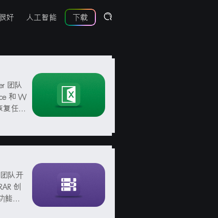
很好
人工智能
下载
per 团队
e 和 W
和恢复任何
直观的界
er 团队开
AR 创
功能强
个步骤即