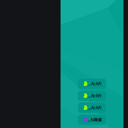
_AI-API
_AI-API
_AI-API
_AI商城