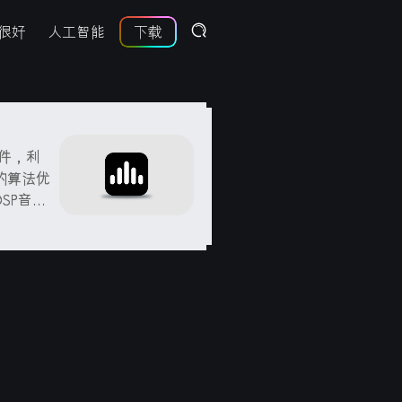
很好
人工智能
下载
插件，利
的算法优
SP音频
音响、
化、音谱