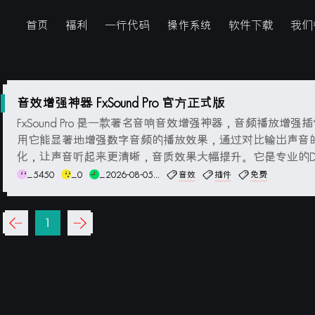
首页
福利
一行代码
操作系统
软件下载
我们
音效增强神器 FxSound Pro 官方正式版
FxSound Pro 是一款著名音响音效增强神器，音频播放增强
用它能显著地增强数字音频的播放效果，通过对比输出声音
化，让声音听起来更清晰，音质效果大幅提升。它是专业的D
效果插件，均衡器定制性强，内置多种预设，包含：3D环绕
_5450
_0
_2026-08-05...
音效
插件
免费
超重低音、立体声音场、高保真还原、动态增强、为耳机优
分析器等。2022年开始 FxSou...
‹‹
1
››