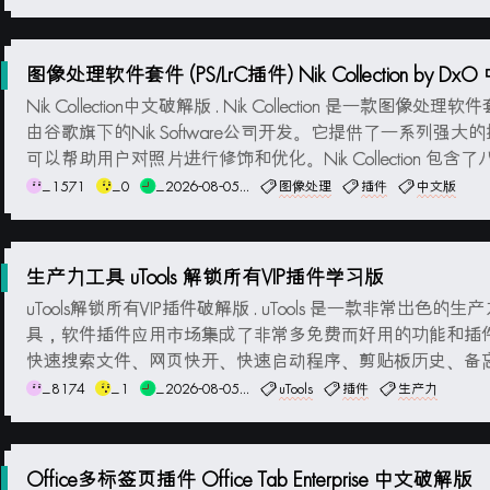
0年12月31日彻底停止支持，虽...
图像处理软件套件 (PS/LrC插件) Nik Collection by Dx
解版
Nik Collection中文破解版 . Nik Collection 是一款图像处理
由谷歌旗下的Nik Software公司开发。它提供了一系列强大
可以帮助用户对照片进行修饰和优化。Nik Collection 包含
的插件工具：Nik Color Efex / Nik Silver Efex / Nik Analog...
_1571
_0
_2026-08-05...
图像处理
插件
中文版
生产力工具 uTools 解锁所有VIP插件学习版
uTools解锁所有VIP插件破解版 . uTools 是一款非常出色的生
具，软件插件应用市场集成了非常多免费而好用的功能和插
快速搜索文件、网页快开、快速启动程序、剪贴板历史、备
聚合翻译、颜色助手、Crx扩展商店、OCR文字识别等更多
_8174
_1
_2026-08-05...
uTools
插件
生产力
件应用和功能。uTools 是新一代效率工具平台，您可以自由
应用，来打造专属你...
Office多标签页插件 Office Tab Enterprise 中文破解版