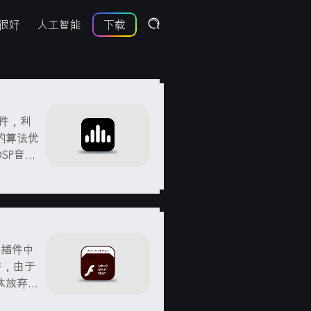
很好
人工智能
下载
插件，利
的算法优
SP音频
音响、
化、音谱
sh插件中
件，由于
放弃Fl
版于202