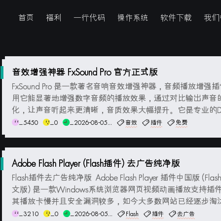
首页
福利
一行代码
操作系统
软件下载
我们
音效增强神器 FxSound Pro 官方正式版
FxSound Pro 是一款著名音响音效增强神器，音频播放增强
用它能显著地增强数字音频的播放效果，通过对比输出声音
化，让声音听起来更清晰，音质效果大幅提升。它是专业的D
效果插件，均衡器定制性强，内置多种预设，包含：3D环绕
_5450
_0
_2026-08-05...
音效
插件
免费
超重低音、立体声音场、高保真还原、动态增强、为耳机优
分析器等。2022年开始 FxSou...
Adobe Flash Player (Flash插件) 去广告纯净版
Flash插件去广告纯净版 Adobe Flash Player 插件中国版 (Fla
文版) 是一款Windows系统浏览器网页视频动画播放支持插
其播放卡慢并且安全漏洞较多，如今大多数网站已经逐步淘汰
ash技术而选择HTML5主流技术。Aobe Flash Player 插件官方
_3210
_0
_2026-08-05...
Flash
插件
去广告