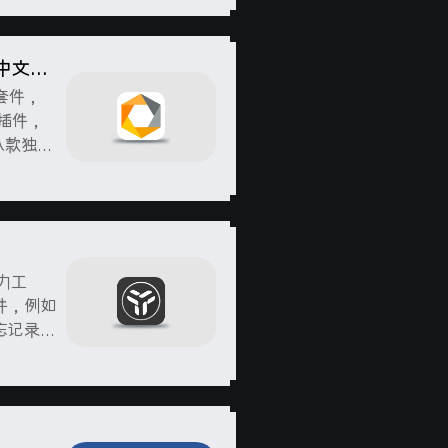
O 中文破
软件套件，
的插件，
了八款独立
产力工
件，例如
忘记录、
丰富的插
组合插件