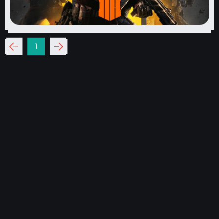
‹‹
1
››