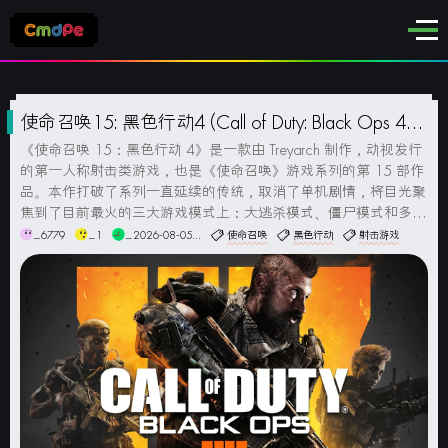
使命召唤15: 黑色行动4 (Call of Duty: Black Ops 4)
简体中文版
《使命召唤 15：黑色行动 4》是一款由 Treyarch 制作，动视发行
的第一人称射击类游戏，也是《使命召唤》游戏系列的第 15 部作
品。本作打破了系列一直延续的传统，取消了单机剧情，将目光聚
焦到了目前最火的三大游戏模式上：大逃杀模式、僵尸模式和多人
模式。大逃杀模式名为“Black Out”，游戏地图规模为 1500 倍的核
_6779
_1
_2026-08-05...
使命召唤
黑色行动
射击游戏
爆镇，将加入《黑色行动》系列单机...