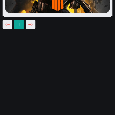
‹‹
1
››