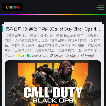
使命召唤15: 黑色行动4 (Call of Duty: Black Ops 4)
简体中文版
《使命召唤 15：黑色行动 4》是一款由 Treyarch 制作，动视发行
的第一人称射击类游戏，也是《使命召唤》游戏系列的第 15 部作
品。本作打破了系列一直延续的传统，取消了单机剧情，将目光聚
焦到了目前最火的三大游戏模式上：大逃杀模式、僵尸模式和多人
模式。大逃杀模式名为“Black Out”，游戏地图规模为 1500 倍的核
_6771
_1
_2026-08-05...
使命召唤
黑色行动
射击游戏
爆镇，将加入《黑色行动》系列单机...