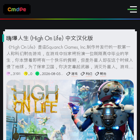
嗨爆人生 (High On Life) 中文汉化版
《High On Life》是由Squanch Games, Inc.制作并发行的一款第一
人称科幻射击游戏，在游戏中玩家将扮演一位刚刚高中毕业的学
生，你本想着即将有一个快乐的假期，但是外星人却在这个时候入
侵了地球，为了保家卫国，你决定拿起武器，消灭外星人。游戏截
图系统要求最低配置:操作系统: Windows 10 或更高版本（64位）
_3191
_0
_2026-08-05...
游戏
科幻
射击
处理器: Intel C...