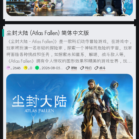
尘封大陆 (Atlas Fallen) 简体中文版
《尘封大陆 - Atlas Fallen)》是一款科幻动作冒险游戏。在游戏中，
玩家将扮演一名年轻的探险家，探索一个神秘而危险的宇宙。玩家
将面临各种挑战和任务，如探索未知星系、解谜、战斗敌人等。
《Atlas Fallen》拥有令人惊叹的图形效果和精美的游戏世界，玩家
可以畅游在各种异星环境中，感受身临其境的体验。游戏中有多种
_2646
_0
_2026-08-05...
探险
科幻
战斗
战斗方式和武器选择，玩家可以使用各种高...