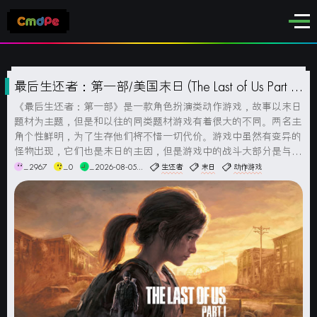
最后生还者：第一部/美国末日 (The Last of Us Part I)
简体中文版
《最后生还者：第一部》是一款角色扮演类动作游戏，故事以末日
题材为主题，但是和以往的同类题材游戏有着很大的不同。两名主
角个性鲜明，为了生存他们将不惜一切代价。游戏中虽然有变异的
怪物出现，它们也是末日的主因，但是游戏中的战斗大部分是与人
类展开的。游戏截图系统要求最低配置：操作系统：Windows 10
_2967
_0
_2026-08-05...
生还者
末日
动作游戏
1909 或更高版本（64位）处理器：AMD锐龙5 1500...