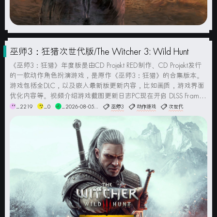
巫师3：狂猎次世代版/The Witcher 3: Wild Hunt
《巫师3：狂猎》年度版是由CD Projekt RED制作、CD Projekt发行
的一款动作角色扮演游戏，是原作《巫师3：狂猎》的合集版本。
游戏包括全DLC，以及嵌入最新版更新内容，比如画质，游戏界面
优化内容等。视频介绍游戏截图更新日志PC现在开启 DLSS Frame
Generation 时，将正确计算“最大每秒帧数”允许的帧数...
_2219
_0
_2026-08-05...
巫师3
动作游戏
次世代