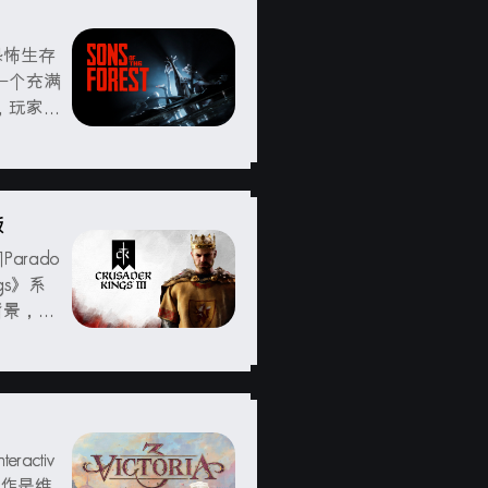
发的恐怖生存
一个充满
，玩家需
他幸存者
关重要。
版
Parado
ngs》系
背景，玩
世界中经
activ
前作是维