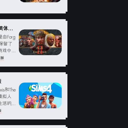
团队的力
系统要求
n) 简体中
）是由Forg
戏。保留了
游戏中包
和多人游
文版
版
is和The
《模拟人
生活的游
他们的生
版