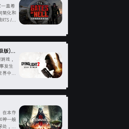
家一直希
何简化和
 / R
在历史书
录片中所
终极版)
扮演游戏，
故事发生
世界中。
，努力生
开放世界
续作。在本作
和神一般
深处，阻