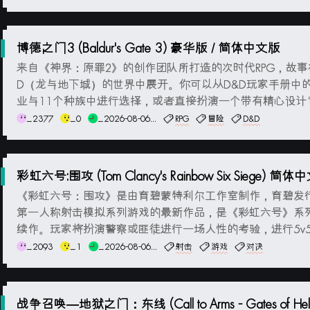
玩家可以通过提升角色的等级和技能，打造强大的战斗技巧
各种装备和武器来提升战斗能力。玩...
博德之门3 (Baldur's Gate 3) 豪华版 / 简体中文版
来自《神界：原罪2》的创作团队所打造的次时代RPG，故事
D（龙与地下城）的世界中展开。你可以从D&D玩家手册中的
业与11个种族中进行选择，或者直接扮演一个带有精心设计
起源英雄。无论你是踏上冒险之旅，还是去获取战利品，亦
_2377
_0
_2026-08-06...
RPG
冒险
D&D
战斗，或者展开罗曼史，这些都将贯穿你在被遗忘的国度以
面的冒险旅程。你可以选择单独游玩，或...
彩虹六号:围攻 (Tom Clancy's Rainbow Six Siege) 简
《彩虹六号：围攻》是由育碧蒙特利尔工作室制作，育碧发
第一人称射击模拟系列游戏的最新作品，是《彩虹六号》系
续作。玩家将扮演警察或匪徒进行一场人性的考验，进行5v
决，情节异常紧张，每个举动都影响人质是否能安全被救出
_2093
_1
_2026-08-06...
射击
游戏
对决
碧已经把“爱国者”的设定完全抛弃了，如果你喜欢SWAT，
游戏就是你的最爱。游戏截图系统要...
战争召唤—地狱之门：东线 (Call to Arms - Gates of Hell: 