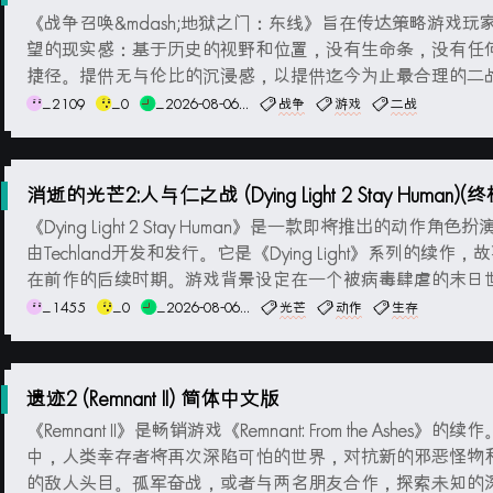
ont) 简体中文版
《战争召唤&mdash;地狱之门：东线》旨在传达策略游戏玩
望的现实感：基于历史的视野和位置，没有生命条，没有任
捷径。提供无与伦比的沉浸感，以提供迄今为止最合理的二战RTS
TT游戏。如果您长期以来一直在等待一个游戏，它描述了您
_2109
_0
_2026-08-06...
战争
游戏
二战
中所读的大胆故事，并且您渴望有一个平台可以让您重现纪
想象的战斗，那么就别无所求了：现在是...
消逝的光芒2:人与仁之战 (Dying Light 2 Stay Human)(
简体中文版
《Dying Light 2 Stay Human》是一款即将推出的动作角色
由Techland开发和发行。它是《Dying Light》系列的续作，
在前作的后续时期。游戏背景设定在一个被病毒肆虐的末日
玩家扮演一名探险者，游走在废弃的城市和危险的荒野之间
_1455
_0
_2026-08-06...
光芒
动作
生存
存并寻找幸存者。与前作类似，游戏融合了第一人称动作、
探索和生存要素...
遗迹2 (Remnant II) 简体中文版
《Remnant II》是畅销游戏《Remnant: From the Ashes》的
中，人类幸存者将再次深陷可怕的世界，对抗新的邪恶怪物
的敌人头目。孤军奋战，或者与两名朋友合作，探索未知的