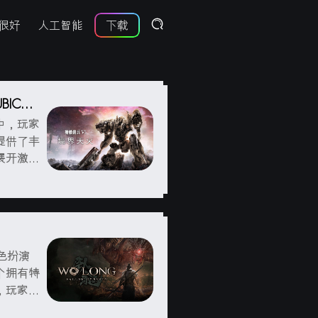
很好
人工智能
下载
UBICO
中，玩家
提供了丰
展开激烈
、装甲和
应对各种
角色扮演
个拥有特
，玩家将
和任务。