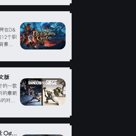
，并收集
将在D&
12个职
背景的
或是投身
及其他位
体中文版
行的一款
列的最新
5的对
，看来育
那么这款
Ostfr