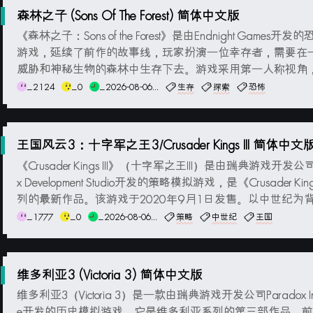
森林之子 (Sons Of The Forest) 简体中文版
《森林之子：Sons of the Forest》是由Endnight Games开
游戏，延续了前作的故事线，玩家扮演一位幸存者，需要在
威胁和神秘生物的森林中生存下去。游戏采用第一人称视角
要探索环境，寻找资源并建造避难所，以抵御敌对生物和其
_2124
_0
_2026-08-06...
生存
探索
恐怖
的威胁。游戏中的食物、水源和伤害系统对于玩家的存活至
玩家需要狩猎、收集植物，...
王国风云3：十字军之王3/Crusader Kings III 简体中文
《Crusader Kings III》（十字军之王III）是由瑞典游戏开发公司
x Development Studio开发的策略模拟游戏，是《Crusader Ki
列的最新作品。该游戏于2020年9月1日发售。以中世纪为
家可以选择扮演一个贵族家族的统治者，在一个庞大的开放
_1777
_0
_2026-08-06...
策略
中世纪
王国
营和发展自己的王国。你可以选择一个指定的历史时期...
维多利亚3 (Victoria 3) 简体中文版
维多利亚3（Victoria 3）是一款由瑞典游戏开发公司Paradox Inter
e开发的历史模拟游戏。它是维多利亚系列的第三部作品，