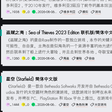
多利亚2，于2010年发行。维多利亚3延沿了前作的基本玩
扮演一个国家的统治者，管理国家的政治、经济、外交和军
_1938
_0
_2026-08-06...
维多利亚
模拟
游戏
使国家繁荣昌盛。游戏时间设定在1836年至1936年间，这
工业化和帝国主义...
盗贼之海：Sea of Thieves 2023 Edition 联机版/简体
《盗贼之海》的是由Rare制作的一款独立游戏，本作的关键
可能性、自由度。主角在类似海岛的一个资源丰富的地方进
然后就来到了船上进行大冒险，并且去到世界各地，夺取宝
盗战斗。有近战，也有海战，风格非常明显的大航海游戏。
_1260
_0
_2026-08-06...
海盗
冒险
自由
系统要求最低配置:操作系统: Windows 10 或更高版本 (64位
Intel Q9450 2.6G...
星空 (Starfield) 简体中文版
《Starfield》是一款由 Bethesda Softworks 开发并由 Bethesda 
udios 发行的太空题材角色扮演游戏。这款游戏计划将在未
发布，并将在 PC、PlayStation 和 Xbox 平台上推出。在游
将扮演一名宇航员，探索一个名为“Starfield”的虚构星系。
_1444
_0
_2026-08-06...
星空
角色扮演
太空游戏
够...