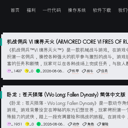
首页
福利
一行代码
操作系统
软件下载
我们
机战佣兵 VI 境界天火 (ARMORED CORE VI FIRES OF R
N) 简体中文版
《机战佣兵™VI 境界天火™》是一款机械战斗游戏。在游戏
扮演一名佣兵，操控各种强大的机甲参与激烈的战斗。游戏
富的任务和剧情，玩家可以在各种战场上完成任务，与敌人
战斗。游戏中的机甲可以进行自定义和升级，包括武器系统
_1497
_0
_2026-08-06...
机甲
战斗
任务
技能。玩家可以根据战斗需求来选择和改进自己的机甲，以
敌人和场景。游戏中的战斗采用实时...
卧龙：苍天陨落 (Wo Long: Fallen Dynasty) 简体中文版
《卧龙：苍天陨落 - Wo Long: Fallen Dynasty》是一款动作
游戏。游戏背景设定在神秘的东方幻想世界，玩家将扮演一
殊能力的武侠，踏上一段充满冒险和挑战的旅程。在游戏中
探索美丽而危险的游戏世界，与各种恶势力战斗，解决谜题
_1951
_0
_2026-08-06...
动作
角色
冒险