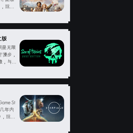
法，玩家
事，努力
个时期是
中文版
词是无限
行漫步，
藏，与海
游戏截图
)处理器:
Game St
来几年内
戏中，玩家
玩家将能