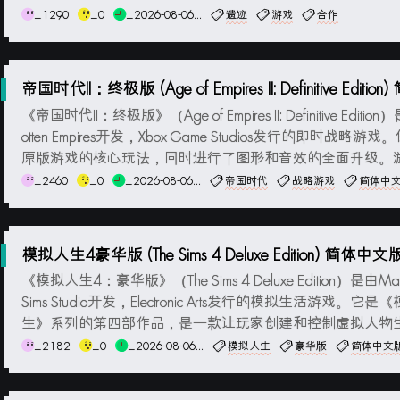
止邪恶摧毁现实世界。若想取得成功，玩家必须依靠自己和
_1290
_0
_2026-08-06...
遗迹
游戏
合作
量，完成最艰巨的挑战，让人类免于灭绝的命运。游戏截图
最低配置:操作系统:...
帝国时代II：终极版 (Age of Empires II: Definitive Editio
文版
《帝国时代II：终极版》（Age of Empires II: Definitive Edition
otten Empires开发，Xbox Game Studios发行的即时战略游
原版游戏的核心玩法，同时进行了图形和音效的全面升级。
含所有扩展包中的内容，以及全新添加的文明、任务、战役
_2460
_0
_2026-08-06...
帝国时代
战略游戏
简体中
戏模式。玩家在游戏中可以选择控制不...
模拟人生4豪华版 (The Sims 4 Deluxe Edition) 简体中文
《模拟人生4：豪华版》（The Sims 4 Deluxe Edition）是由Max
Sims Studio开发，Electronic Arts发行的模拟生活游戏。它是
生》系列的第四部作品，是一款让玩家创建和控制虚拟人物
戏。《模拟人生4》允许玩家创建自定义角色，设计并控制
_2182
_0
_2026-08-06...
模拟人生
豪华版
简体中文
活。玩家可以为角色选择职业、培养技能、建立社交关系...