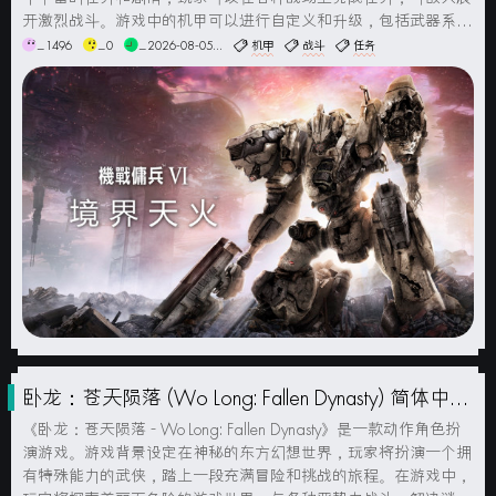
开激烈战斗。游戏中的机甲可以进行自定义和升级，包括武器系
统、装甲和技能。玩家可以根据战斗需求来选择和改进自己的机
_1496
_0
_2026-08-05...
机甲
战斗
任务
甲，以应对各种敌人和场景。游戏中的战斗采用实时...
卧龙：苍天陨落 (Wo Long: Fallen Dynasty) 简体中文
版
《卧龙：苍天陨落 - Wo Long: Fallen Dynasty》是一款动作角色扮
演游戏。游戏背景设定在神秘的东方幻想世界，玩家将扮演一个拥
有特殊能力的武侠，踏上一段充满冒险和挑战的旅程。在游戏中，