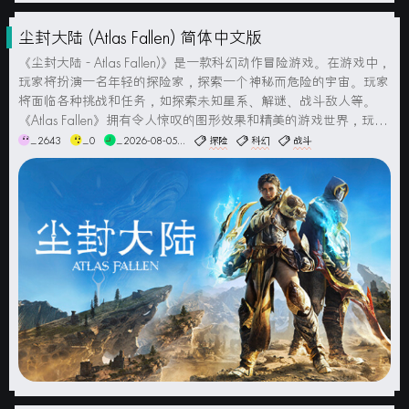
尘封大陆 (Atlas Fallen) 简体中文版
《尘封大陆 - Atlas Fallen)》是一款科幻动作冒险游戏。在游戏中，
玩家将扮演一名年轻的探险家，探索一个神秘而危险的宇宙。玩家
将面临各种挑战和任务，如探索未知星系、解谜、战斗敌人等。
《Atlas Fallen》拥有令人惊叹的图形效果和精美的游戏世界，玩家
可以畅游在各种异星环境中，感受身临其境的体验。游戏中有多种
_2643
_0
_2026-08-05...
探险
科幻
战斗
战斗方式和武器选择，玩家可以使用各种高...