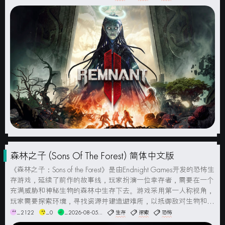
截图系统要求最低配置:操作系统:...
森林之子 (Sons Of The Forest) 简体中文版
《森林之子：Sons of the Forest》是由Endnight Games开发的恐怖生
存游戏，延续了前作的故事线，玩家扮演一位幸存者，需要在一个
充满威胁和神秘生物的森林中生存下去。游戏采用第一人称视角，
玩家需要探索环境，寻找资源并建造避难所，以抵御敌对生物和其
他幸存者的威胁。游戏中的食物、水源和伤害系统对于玩家的存活
_2122
_0
_2026-08-05...
生存
探索
恐怖
至关重要。玩家需要狩猎、收集植物，...