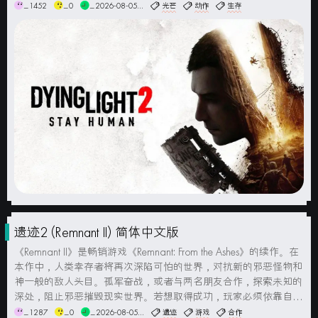
间，努力生存并寻找幸存者。与前作类似，游戏融合了第一人称动
_1452
_0
_2026-08-05...
光芒
动作
生存
作、开放世界探索和生存要素...
遗迹2 (Remnant II) 简体中文版
《Remnant II》是畅销游戏《Remnant: From the Ashes》的续作。在
本作中，人类幸存者将再次深陷可怕的世界，对抗新的邪恶怪物和
神一般的敌人头目。孤军奋战，或者与两名朋友合作，探索未知的
深处，阻止邪恶摧毁现实世界。若想取得成功，玩家必须依靠自己
和团队的力量，完成最艰巨的挑战，让人类免于灭绝的命运。游戏
_1287
_0
_2026-08-05...
遗迹
游戏
合作