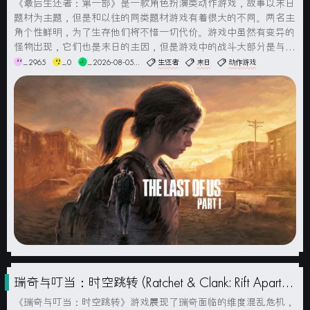
简体中文版
《最后生还者：第一部》是一款角色扮演类动作游戏，故事以末日
题材为主题，但是和以往的同类题材游戏有着很大的不同。两名主
角个性鲜明，为了生存他们将不惜一切代价。游戏中虽然有变异的
怪物出现，它们也是末日的主因，但是游戏中的战斗大部分是与人
类展开的。游戏截图系统要求最低配置：操作系统：Windows 10
_2965
_0
_2026-08-05...
生还者
末日
动作游戏
1909 或更高版本（64位）处理器：AMD锐龙5 1500...
瑞奇与叮当：时空跳转 (Ratchet & Clank: Rift Apart)
简体中文版
《瑞奇与叮当：时空跳转》游戏展现了瑞奇面临的维度混乱危机，