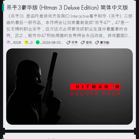
杀手3豪华版 (Hitman 3 Deluxe Edition) 简体中文版
《杀手3》是由丹麦游戏开发商IO Interactive着手制作《杀手》三部
曲的最后一部作品。本作将会让玩家重新变成“杀手47”，47是一
位无情的职业杀手，这次这次必须要完成职业生涯中最重要的合
同。总之，新作中47和他周围的世界将会永远改变。游戏截图DLC
包含HITMAN 3 - Seven Deadly Sins Act 1: Gr...
_3028
_0
_2026-08-05...
杀手
游戏
豪华版