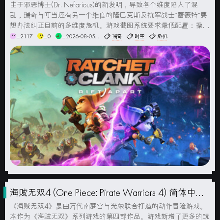
由于邪恶博士(Dr. Nefarious)的新发明，导致各个维度陷入了混
乱，瑞奇与叮当还有另一个维度的隆巴克斯反抗军战士“蕾薇特”要
想办法纠正目前的多维度危机。游戏截图系统要求最低配置：操作
系统： Windows 10 1909 或更高版本（64位）处理器：英特尔酷
_2117
_0
_2026-08-05...
瑞奇
时空
危机
睿i3-81...
海贼无双4 (One Piece: Pirate Warriors 4) 简体中文
版
《海贼无双4》是由万代南梦宫与光荣联合打造的动作冒险游戏。
本作为《海贼无双》系列游戏的第四部作品。游戏新增了更多的玩