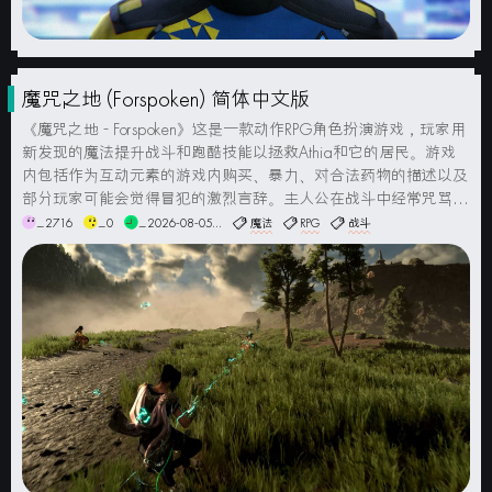
魔咒之地 (Forspoken) 简体中文版
《魔咒之地 - Forspoken》这是一款动作RPG角色扮演游戏，玩家用
新发现的魔法提升战斗和跑酷技能以拯救Athia和它的居民。游戏
内包括作为互动元素的游戏内购买、暴力、对合法药物的描述以及
部分玩家可能会觉得冒犯的激烈言辞。主人公在战斗中经常咒骂。
游戏截图系统要求最低配置：操作系统: Windows 10 或更高版本
_2716
_0
_2026-08-05...
魔法
RPG
战斗
（64位）处理器: AMD Ryzen...