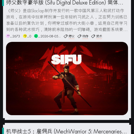
师父数字豪华版 (Sifu Digital Deluxe Edition) 简体中
文版
《师父》是由Sloclap制作并发行的一款中国风第三人称武打动作
游戏，在游戏中玩家将扮演一位年轻的习武之人，正在努力训练已
准备以后的复仇计划，你将穿过城市的大街小巷，运用自己所学习
到的各种武术技巧，清除前来阻挡的一切障碍。游戏截图系统要求
最低配置:操作系统: Windows 10 或更高版本（64位）处理器: AM
_2673
_0
_2026-08-05...
师父
动作
武术
D FX-4350 or Intel Cor...
机甲战士5：雇佣兵 (MechWarrior 5: Mercenaries)