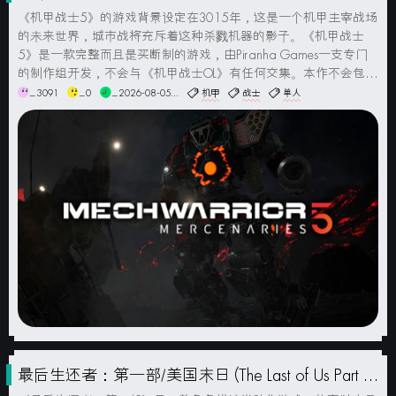
简体中文版
《机甲战士5》的游戏背景设定在3015年，这是一个机甲主宰战场
的未来世界，城市战将充斥着这种杀戮机器的影子。《机甲战士
5》是一款完整而且是买断制的游戏，由Piranha Games一支专门
的制作组开发，不会与《机甲战士OL》有任何交集。本作不会包含
任何内购元素。而且游戏也是一款专注于单人模式体验的作品。游
_3091
_0
_2026-08-05...
机甲
战士
单人
戏截图DLC包含MechWarrior 5: Merc...
最后生还者：第一部/美国末日 (The Last of Us Part I)