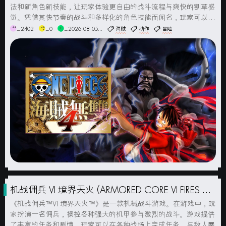
法和新角色新技能，让玩家体验更自由的战斗流程与爽快的割草感
觉。凭借其快节奏的战斗和多样化的角色技能而闻名，玩家可以进
行连招、特殊绝技和合体技来击败大量的敌人。游戏中还包含了丰
_2402
_0
_2026-08-05...
海贼
动作
冒险
富的剧情模式和任务，玩家可以沿着原著故事线进行冒险，探索新
的岛屿和战斗...
机战佣兵 VI 境界天火 (ARMORED CORE VI FIRES OF
RUBICON) 简体中文版
《机战佣兵™VI 境界天火™》是一款机械战斗游戏。在游戏中，玩
家扮演一名佣兵，操控各种强大的机甲参与激烈的战斗。游戏提供
了丰富的任务和剧情，玩家可以在各种战场上完成任务，与敌人展