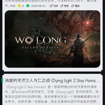
玩家将探索美丽而危险的游戏世界，与各种恶势力战斗，解决谜题
和任务。玩家可以通过提升角色的等级和技能，打造强大的战斗技
_1945
_0
_2026-08-05...
动作
角色
冒险
巧，并收集各种装备和武器来提升战斗能力。玩...
消逝的光芒2:人与仁之战 (Dying Light 2 Stay Human)
(终极版) 简体中文版
《Dying Light 2 Stay Human》是一款即将推出的动作角色扮演游
戏，由Techland开发和发行。它是《Dying Light》系列的续作，故
事发生在前作的后续时期。游戏背景设定在一个被病毒肆虐的末日
世界中。玩家扮演一名探险者，游走在废弃的城市和危险的荒野之