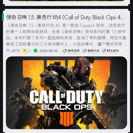
使命召唤15: 黑色行动4 (Call of Duty: Black Ops 4)
简体中文版
《使命召唤 15：黑色行动 4》是一款由 Treyarch 制作，动视发行
的第一人称射击类游戏，也是《使命召唤》游戏系列的第 15 部作
品。本作打破了系列一直延续的传统，取消了单机剧情，将目光聚
焦到了目前最火的三大游戏模式上：大逃杀模式、僵尸模式和多人
模式。大逃杀模式名为“Black Out”，游戏地图规模为 1500 倍的核
_6773
_1
_2026-08-05...
使命召唤
黑色行动
射击游戏
爆镇，将加入《黑色行动》系列单机...