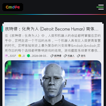
底特律：化身为人 (Detroit: Become Human) 简体中
文版
在《底特律：化身为人》中，人类和机器人的命运都将掌握在您的
手中，您将走进一个不远的未来，一个机器人具有比人类更高智慧
的时代。您将体验到史上最为复杂的分支故事&mdash;&mdash;您
所作出的每个选择都将影响游戏的结局。游戏截图系统要求最低配
置:操作系统: Windows 10 或更高版本（64位）处理器: 英特尔酷
_5337
_0
_2026-08-05...
底特律
机器人
游戏
睿i5-2300 2.8...