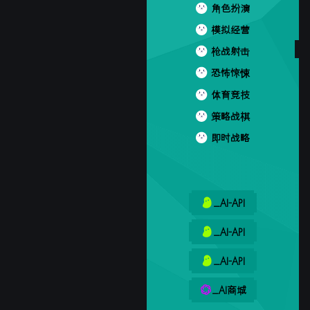
角色扮演
模拟经营
枪战射击
恐怖惊悚
体育竞技
策略战棋
即时战略
_AI-API
_AI-API
_AI-API
_AI商城