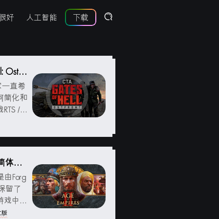
很好
人工智能
下载
Ostfr
家一直希
何简化和
 / R
在历史书
录片中所
n) 简体中
）是由Forg
戏。保留了
游戏中包
和多人游
文版