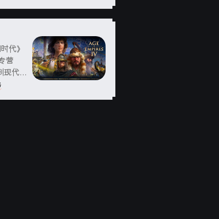
国时代》
专营
到现代初
统要求最
略
l Cel