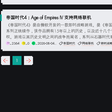
戏模式。玩家在游戏中可以选择控制不...
帝国时代4：Age of Empires IV 支持网络联机
《帝国时代4》是由微软开发的一款即时战略游戏。是《帝
系列正统续作，该作品拥有15年以上的历史，以及近十几个
权。游戏以其历史文明之间的战争而闻名，系列从石器时代
期，甚至包括一个探索传奇生物和神话的故事。游戏截图系
_2364
_0
_2026-08-04...
帝国时代
网络联机
即时战
低配置：操作系统：Windows 7 或更高版本 (64位)处理器：Inte
eron G4920 或 AMD A...
‹‹
1
››