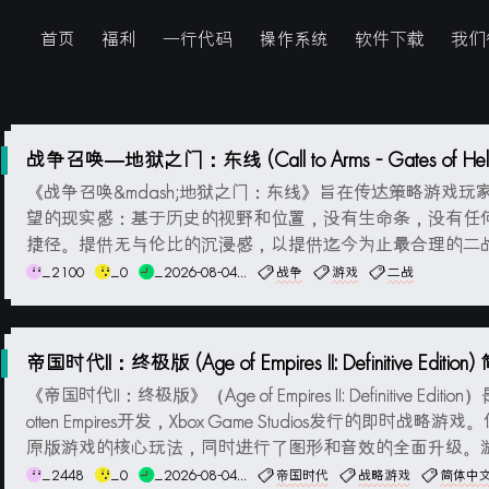
首页
福利
一行代码
操作系统
软件下载
我们
战争召唤—地狱之门：东线 (Call to Arms - Gates of Hell: 
ont) 简体中文版
《战争召唤&mdash;地狱之门：东线》旨在传达策略游戏玩
望的现实感：基于历史的视野和位置，没有生命条，没有任
捷径。提供无与伦比的沉浸感，以提供迄今为止最合理的二战RTS
TT游戏。如果您长期以来一直在等待一个游戏，它描述了您
_2100
_0
_2026-08-04...
战争
游戏
二战
中所读的大胆故事，并且您渴望有一个平台可以让您重现纪
想象的战斗，那么就别无所求了：现在是...
帝国时代II：终极版 (Age of Empires II: Definitive Editio
文版
《帝国时代II：终极版》（Age of Empires II: Definitive Edition
otten Empires开发，Xbox Game Studios发行的即时战略游
原版游戏的核心玩法，同时进行了图形和音效的全面升级。
含所有扩展包中的内容，以及全新添加的文明、任务、战役
_2448
_0
_2026-08-04...
帝国时代
战略游戏
简体中